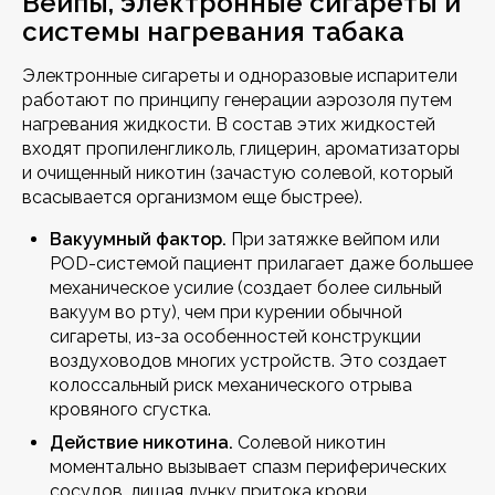
Вейпы, электронные сигареты и
системы нагревания табака
Электронные сигареты и одноразовые испарители
работают по принципу генерации аэрозоля путем
нагревания жидкости. В состав этих жидкостей
входят пропиленгликоль, глицерин, ароматизаторы
и очищенный никотин (зачастую солевой, который
всасывается организмом еще быстрее).
Вакуумный фактор.
При затяжке вейпом или
POD-системой пациент прилагает даже большее
механическое усилие (создает более сильный
вакуум во рту), чем при курении обычной
сигареты, из-за особенностей конструкции
воздуховодов многих устройств. Это создает
колоссальный риск механического отрыва
кровяного сгустка.
Действие никотина.
Солевой никотин
моментально вызывает спазм периферических
сосудов, лишая лунку притока крови.