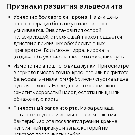
Признаки развития альвеолита
Усиление болевого синдрома.
На 2–4 день
после операции боль не утихает, а резко
усиливается. Она становится острой,
пульсирующей, стреляющей, плохо поддается
действию привычных обезболивающих
препаратов. Боль может иррадиировать
(отдавать) в ухо, висок, шею или соседние зубы.
Изменение внешнего вида лунки.
При осмотре
в зеркале вместо темно-красного или покрытого
белесоватым налетом (фибрином) сгустка видна
пустая полость. На ее дне и стенках можно
заметить сероватый налет, остатки пищи или
обнаженную кость.
Гнилостный запах изо рта.
Из-за распада
остатков сгустка и активного размножения
бактерий изо рта появляется резкий, крайне
неприятный привкус и запах, который не
исчезает после чистки зубов.