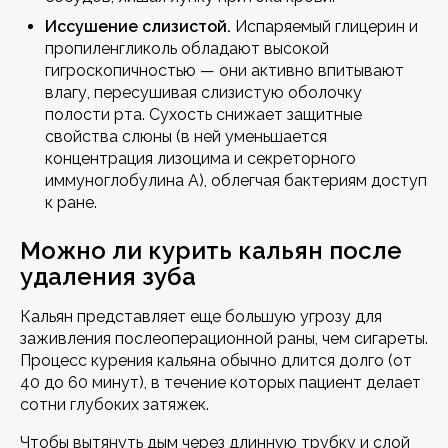
Иссушение слизистой.
Испаряемый глицерин и
пропиленгликоль обладают высокой
гигроскопичностью — они активно впитывают
влагу, пересушивая слизистую оболочку
полости рта. Сухость снижает защитные
свойства слюны (в ней уменьшается
концентрация лизоцима и секреторного
иммуноглобулина А), облегчая бактериям доступ
к ране.
Можно ли курить кальян после
удаления зуба
Кальян представляет еще большую угрозу для
заживления послеоперационной раны, чем сигареты.
Процесс курения кальяна обычно длится долго (от
40 до 60 минут), в течение которых пациент делает
сотни глубоких затяжек.
Чтобы вытянуть дым через длинную трубку и слой